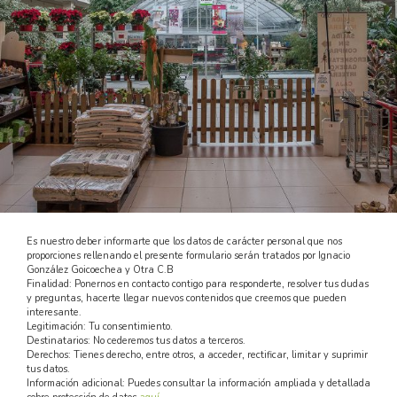
Es nuestro deber informarte que los datos de carácter personal que nos
proporciones rellenando el presente formulario serán tratados por Ignacio
González Goicoechea y Otra C.B
Finalidad: Ponernos en contacto contigo para responderte, resolver tus dudas
y preguntas, hacerte llegar nuevos contenidos que creemos que pueden
interesante.
Legitimación: Tu consentimiento.
Destinatarios: No cederemos tus datos a terceros.
Derechos: Tienes derecho, entre otros, a acceder, rectificar, limitar y suprimir
tus datos.
Información adicional: Puedes consultar la información ampliada y detallada