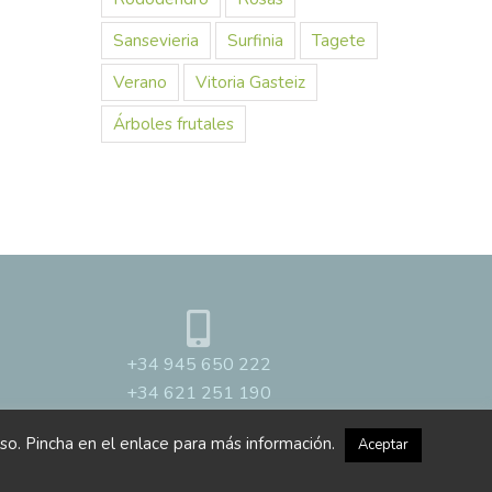
Sansevieria
Surfinia
Tagete
Verano
Vitoria Gasteiz
Árboles frutales
+34 945 650 222
+34 621 251 190
so. Pincha en el enlace para más información.
Aceptar
okies
| Diseño web:
8iMedia