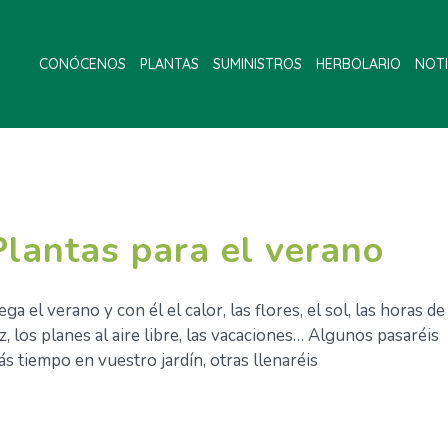
CONÓCENOS
PLANTAS
SUMINISTROS
HERBOLARIO
NOTI
Plantas para el verano
ega el verano y con él el calor, las flores, el sol, las horas de
z, los planes al aire libre, las vacaciones… Algunos pasaréis
s tiempo en vuestro jardín, otras llenaréis