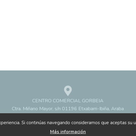
CENTRO COMERCIAL GORBEIA
Ctra. Miñano Mayor, s/n 01196 Etxabarri-Ibiña, Araba
xperiencia. Si continúas navegando consideramos que aceptas su u
ia © Copyright 2017 |
Aviso legal
|
Política de privacidad
|
Política de Co
Más información