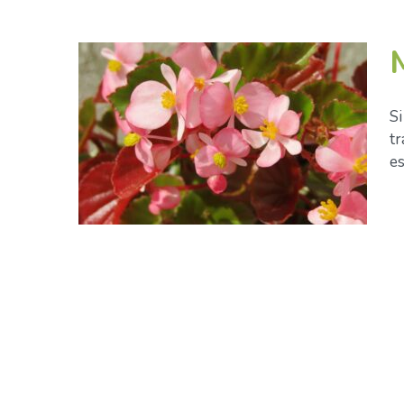
Si
tr
es