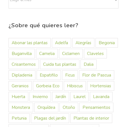
¿Sobre qué quieres leer?
Abonar las plantas
Adelfa
Alegrías
Begonia
Buganvilla
Camelia
Ciclamen
Claveles
Crisantemos
Cuida tus plantas
Dalia
Dipladenia
Espatifilo
Ficus
Flor de Pascua
Geranios
Gorbeia Eco
Hibiscus
Hortensias
Huerta
Invierno
Jardín
Laurel
Lavanda
Monstera
Orquídea
Otoño
Pensamientos
Petunia
Plagas del jardín
Plantas de interior