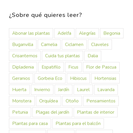
¿Sobre qué quieres leer?
Abonar las plantas
Adelfa
Alegrías
Begonia
Buganvilla
Camelia
Ciclamen
Claveles
Crisantemos
Cuida tus plantas
Dalia
Dipladenia
Espatifilo
Ficus
Flor de Pascua
Geranios
Gorbeia Eco
Hibiscus
Hortensias
Huerta
Invierno
Jardín
Laurel
Lavanda
Monstera
Orquídea
Otoño
Pensamientos
Petunia
Plagas del jardín
Plantas de interior
Plantas para casa
Plantas para el balcón