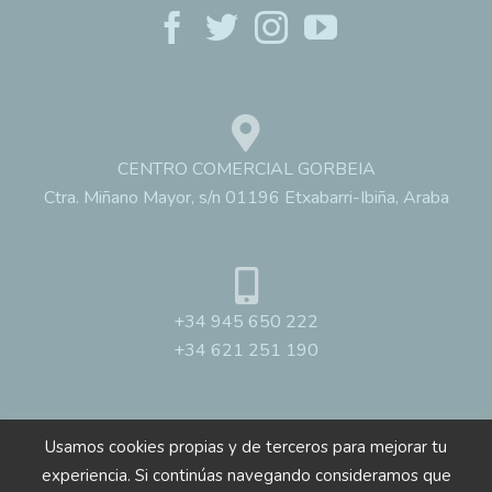
CENTRO COMERCIAL GORBEIA
Ctra. Miñano Mayor, s/n 01196 Etxabarri-Ibiña, Araba
+34 945 650 222
+34 621 251 190
Usamos cookies propias y de terceros para mejorar tu
experiencia. Si continúas navegando consideramos que
Centro de jardinería Gorbeia © Copyright 2017 |
Aviso legal
|