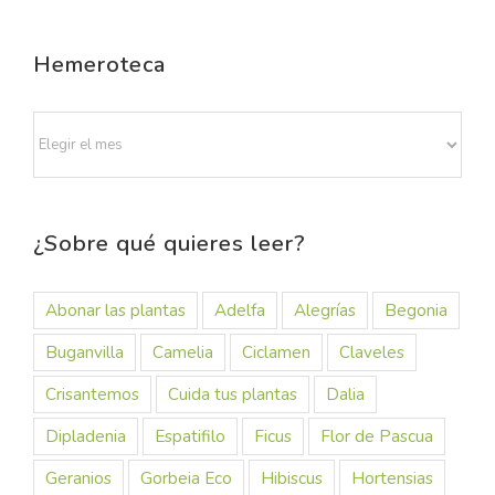
Hemeroteca
Hemeroteca
¿Sobre qué quieres leer?
Abonar las plantas
Adelfa
Alegrías
Begonia
Buganvilla
Camelia
Ciclamen
Claveles
Crisantemos
Cuida tus plantas
Dalia
Dipladenia
Espatifilo
Ficus
Flor de Pascua
Geranios
Gorbeia Eco
Hibiscus
Hortensias